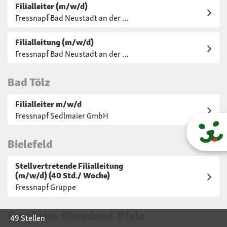
Filialleiter (m/w/d)
Fressnapf Bad Neustadt an der Saale
Filialleitung (m/w/d)
Fressnapf Bad Neustadt an der Saale
Hundefriseure
Bad Tölz
Filialleiter m/w/d
Fressnapf Sedlmaier GmbH
Bielefeld
Stellvertretende Filialleitung
(m/w/d) (40 Std./ Woche)
Fressnapf Gruppe
Bornheim, Rheinland-Pfalz
49 Stellen