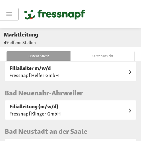
Ahaus
Marktleitung
49 offene Stellen
Filialleiter m/w/d
Fressnapf Helfer GmbH
Listenansicht
Kartenansicht
Filialleiter m/w/d
Aushilfen
Fressnapf Helfer GmbH
Bad Neuenahr-Ahrweiler
Filialleitung (m/w/d)
Fressnapf Klinger GmbH
Bad Neustadt an der Saale