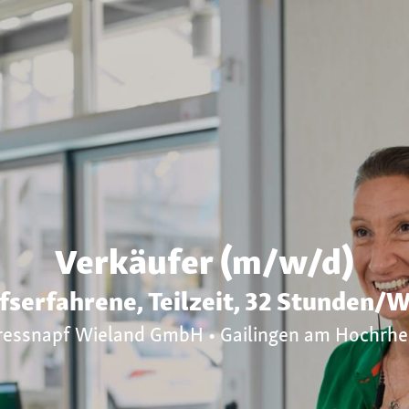
Verkäufer (m/w/d)
fserfahrene, Teilzeit, 32 Stunden/
ressnapf Wieland GmbH • Gailingen am Hochrhe