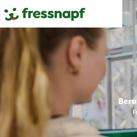
Beru
F