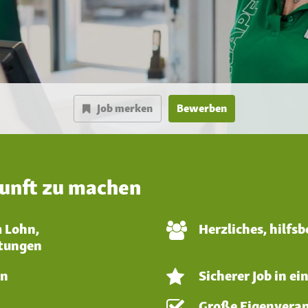
Job merken
Bewerben
kunft zu machen
m Lohn,
Herzliches, hilfs
stungen
en
Sicherer Job in 
Große Eigenvera