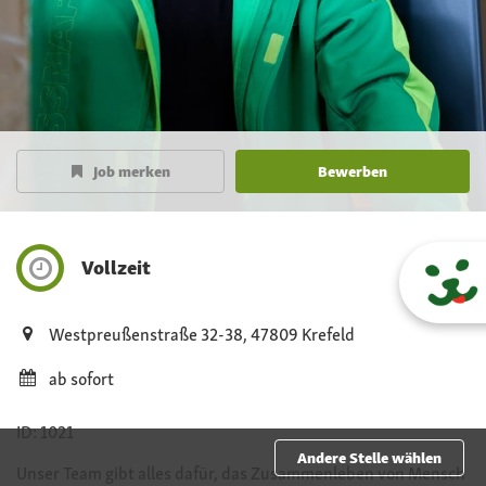
Corporate Business Development
Job merken
Bewerben
Vollzeit
Westpreußenstraße 32-38, 47809 Krefeld
ab sofort
ID: 1021
Andere Stelle wählen
Unser Team gibt alles dafür, das Zusammenleben von Mensch