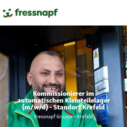
Controlling, Finance & Accounting
Kommissionierer im
automatischen Kleinteilelager
(m/w/d) - Standort Krefeld
Fressnapf Gruppe • Krefeld