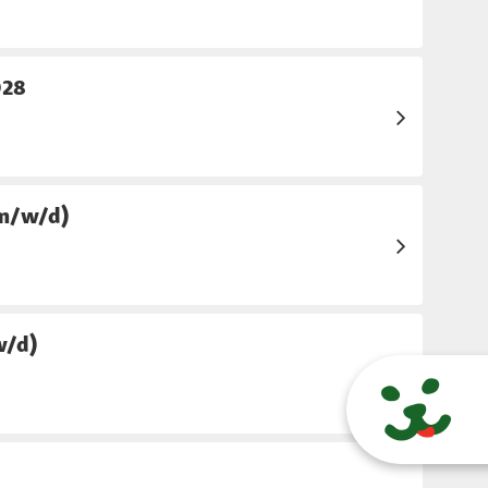
028
(m/w/d)
w/d)